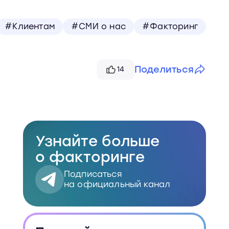
#Клиентам
#СМИ о нас
#Факторинг
Поделиться
14
Telegram
VK
Узнайте больше
Скопировать
о факторинге
Подписаться
на официальный канал