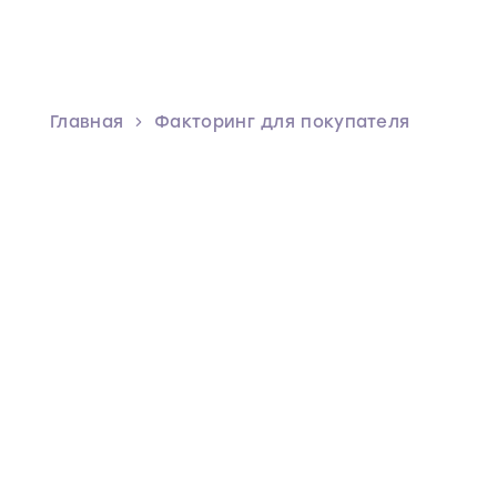
Главная
Факторинг для покупателя
Факторинг
для покупателя
Удваивайте оборотный капитал
по партнёрской программе.
Простая интеграция с лидером
финтех‑рынка