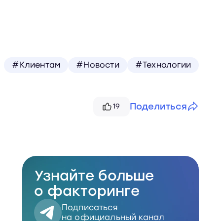
#Клиентам
#Новости
#Технологии
Поделиться
19
Telegram
VK
Узнайте больше
Скопировать
о факторинге
Подписаться
на официальный канал