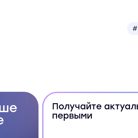
#
ьше
Получайте актуал
первыми
е