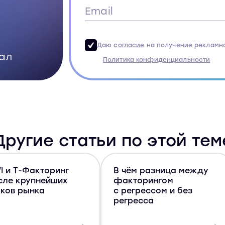
Даю
согласие
на получение рекламн
ал
Политика конфиденциальности
Другие статьи по этой тем
I и Т-Факторинг
В чём разница между
исле крупнейших
факторингом
оков рынка
с регрессом и без
регресса