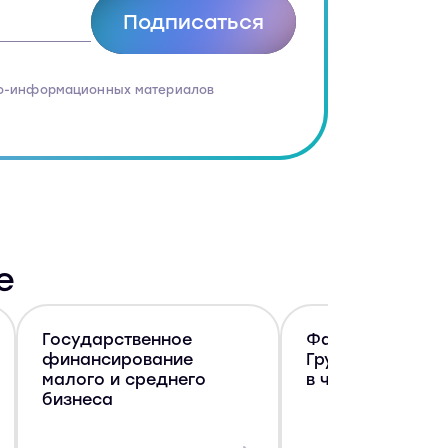
Подписаться
о-информационных материалов
е
Государственное
Факторинг в Q1 
финансирование
Группа Т (ROWI 
малого и среднего
в числе лидеро
бизнеса