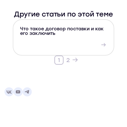
Другие статьи по этой теме
Что такое договор поставки и как
Д
его заключить
с
1
2
Главная
Факторинг
Блиц! факторинг
О нас
до 5 млн
Гайд по факторингу
Карьера
Рассрочка для бизнеса
Блог