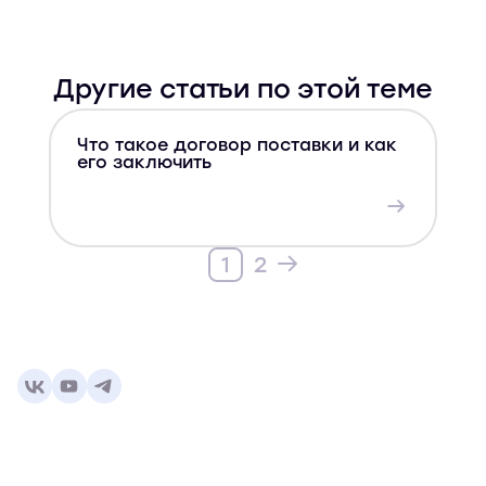
Другие статьи по этой теме
Что такое договор поставки и как
Д
его заключить
с
1
2
Главная
Факторинг
Блиц! факторинг
О нас
до 5 млн
Гайд по факторингу